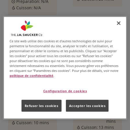
Préparation:
N/A
Cuisson:
N/A
Ce site web utilise des cookies et d'autres technologies de suivi pour
permettre la fonctionnalité du site, analyser le trafic et l'utilisation, et
personnaliser et cibler le contenu et les publicités. Cliquez sur "Accepter
les cookies" pour activer tous les cookies ou sur "Refuser les cookies"
pour désactiver les cookies qui ne sont pas considérés comme
strictement nécessaires ou essentiels. Vous pouvez gérer vos préférences
en cliquant sur "Paramètres des cookies". Pour plus de détails, voir notre
politique de confidentialité
.
Beignes géants
Biscuits des
avec nappage
anges légers
Configuration de cookies
au beurre
comme une
d'arachide
plume
Refuser les cookies
Accepter les cookies
45
1 hr
Préparation:
mins
Préparation:
15
mins
Cuisson:
10 mins
Cuisson:
13 mins