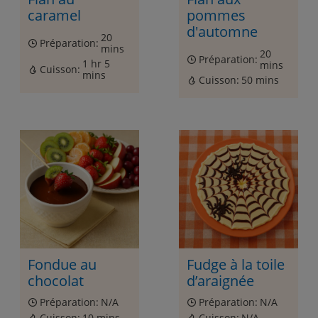
caramel
pommes
d'automne
20
Préparation:
mins
20
Préparation:
1 hr 5
mins
Cuisson:
mins
Cuisson:
50 mins
Fondue au
Fudge à la toile
chocolat
d’araignée
Préparation:
N/A
Préparation:
N/A
Cuisson:
10 mins
Cuisson:
N/A