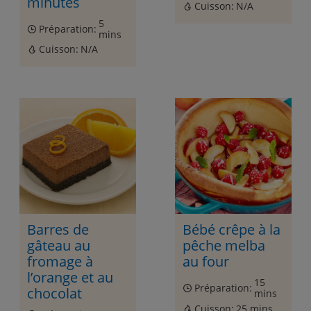
minutes
Cuisson:
N/A
5
Préparation:
mins
Cuisson:
N/A
Barres de
Bébé crêpe à la
gâteau au
pêche melba
fromage à
au four
l’orange et au
15
Préparation:
chocolat
mins
Cuisson:
25 mins